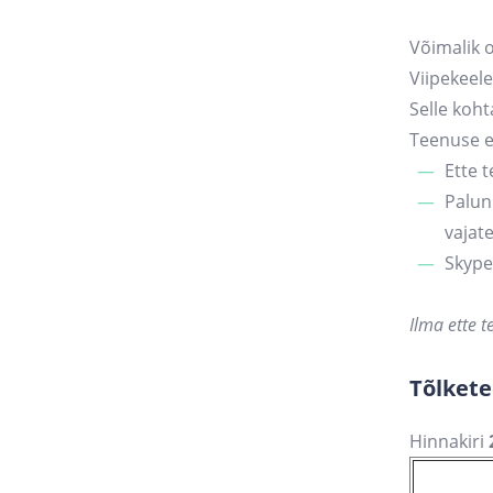
Võimalik o
Viipekeele
Selle koht
Teenuse e
Ette 
Palun 
vajat
Skype
Ilma ette t
Tõlket
Hinnakiri