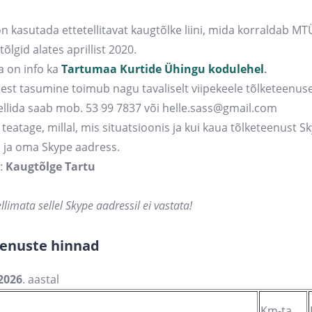
n kasutada ettetellitavat kaugtõlke liini, mida korraldab MT
tõlgid alates aprillist 2020.
a on info ka
Tartumaa Kurtide Ühingu kodulehel
.
est tasumine toimub nagu tavaliselt viipekeele tõlketeenuse
tellida saab mob. 53 99 7837 või helle.sass@gmail.com
teatage, millal, mis situatsioonis ja kui kaua tõlketeenust S
e ja oma Skype aadress.
:
Kaugtõlge Tartu
ellimata sellel Skype aadressil ei vastata!
eenuste hinnad
2026
. aastal
Km-ta