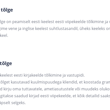
 tõlge
lge on peamiselt eesti keelest eesti viipekeelde tõlkimine ja
gime vene ja inglise keelest suhtlustasandil, üheks keeleks on
keel.
 tõlge
ekeelest eesti kirjakeelde tõlkimine ja vastupidi.
 tõlget kasutavad kuulmispuudega kliendid, et koostada gra
id kirju oma tuttavatele, ametiasutustele või muudeks oluk
gitakse saadud kirjad eesti viipekeelde, et kõik detailid saak
täpselt selgeks.