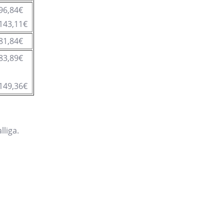
96,84€
143,11€
81,84€
83,89€
149,36€
lliga.