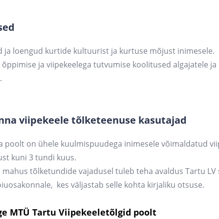
sed
 ja loengud kurtide kultuurist ja kurtuse mõjust inimesele.
 õppimise ja viipekeelega tutvumise koolitused algajatele ja
e.
inna viipekeele tõlketeenuse kasutajad
na poolt on ühele kuulmispuudega inimesele võimaldatud vi
ust kuni 3 tundi kuus.
mahus tõlketundide vajadusel tuleb teha avaldus Tartu LV s
oiuosakonnale, kes väljastab selle kohta kirjaliku otsuse.
e MTÜ Tartu Viipekeeletõlgid poolt