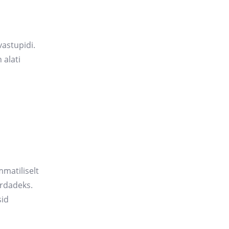
 vastupidi.
 alati
mmatiliselt
ordadeks.
sid