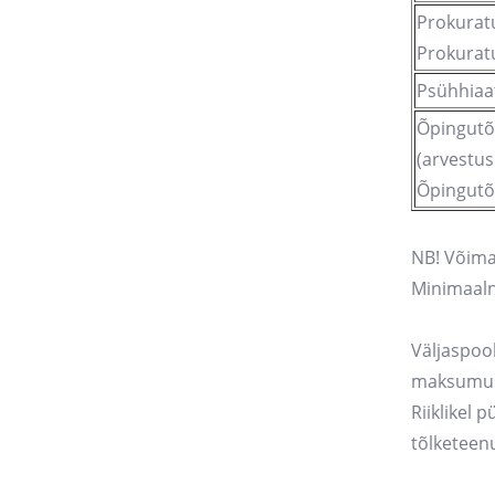
Prokuratu
Prokuratu
Psühhiaat
Õpingutõ
(arvestus
Õpingutõl
NB! Võima
Minimaalne
Väljaspoo
maksumuse
Riiklikel 
tõlketeen