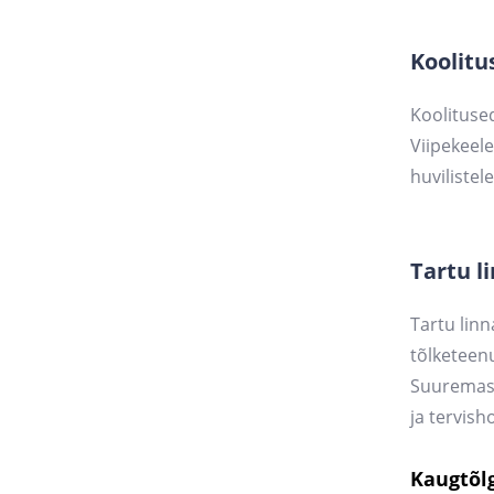
Koolitu
Koolitused
Viipekeele
huvilistel
Tartu l
Tartu lin
tõlketeen
Suuremas 
ja tervish
Kaugtõlg