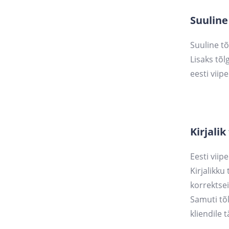
Suuline
Suuline tõ
Lisaks tõl
eesti viipe
Kirjalik
Eesti viip
Kirjalikku
korrektse
Samuti tõl
kliendile 