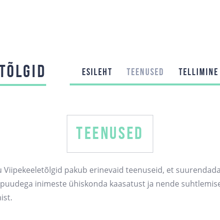
TÕLGID
ESILEHT
TEENUSED
TELLIMINE
TEENUSED
 Viipekeeletõlgid pakub erinevaid teenuseid, et suurendada
spuudega inimeste ühiskonda kaasatust ja nende suhtlemis
ist.