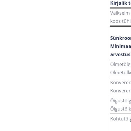
Kirjalik 
Väikseim 
koos tühi
Sünkroon
Minimaal
arvestusl
Olmetõlg
Olmetõlk
Konverents
Konverent
Õigustõlg
Õigustõlk
Kohtutõl