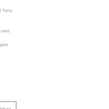
Ü Tartu
 eest.
kypes
Km-ga