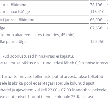
uris tõlkimine
78,10€
uris paaristõlge
115,41€
ri juures tõlkimine
66,00€
lge
67,65€
 toimub akadeemilistes tundides, 45 min)
ke paaristõlge
120,45€
likud soodustused hinnakirjas ei kajastu.
 tellimuse pikkus on 1 tund, edasi läheb 0,5 tunnise interva
l Tartut toimuvate tellimuste puhul arvestatakse tõlketöö
le lisaks ka pool edasi-tagasi sõidule kulunud ajast.
pühadel ja ajavahemikul kell 22.00 – 07.00 lisandub viipekeele
use osutamisel 1 tunni teenuse hinnale 25 % lisatasu.