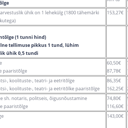
tõlge
arvestuslik ühik on 1 lehekülg (1800 tähemärki
153,27€
kutega)
tõlge (1 tunni hind)
ne tellimuse pikkus 1 tund, lühim
ik ühik 0,5 tundi
e
60,50€
e paaristõlge
87,78€
i-, koolituste-, teatri- ja eetritõlge
86,35€
si-, koolituste-, teatri- ja eetritõlke paaristõlge
162,25€
e sh. notaris, politseis, õigusnõustamine
74,80€
e paaristõlge
116,60€
ge
143,00€